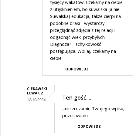
tysięcy wakatów. Czekamy na ciebie
z utęsknieniem, bo suwalska (a nie
Suwalska) edukacja, także cierpi na
podobne braki - wystarczy
przeglądnąć zdjęcia z tej relacji i
odgadnąć wiek przybyłych.
Diagnoza? - schyłkowość
postępująca. Wbijaj, czekamy na
ciebie.
ODPOWIEDZ
CIEKAWSKI
LEWAK 2
Ten gość....
12/10/2024
Dodane
...nie zrozumie Twojego wpisu,
pozdrawiam.
przez
Komuna
ODPOWIEDZ
w