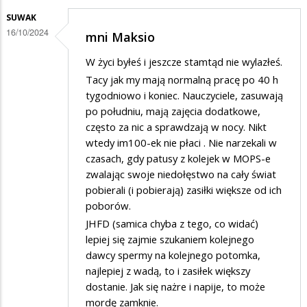
SUWAK
16/10/2024
mni Maksio
W życi byłeś i jeszcze stamtąd nie wylazłeś.
Tacy jak my mają normalną pracę po 40 h
tygodniowo i koniec. Nauczyciele, zasuwają
po południu, mają zajęcia dodatkowe,
często za nic a sprawdzają w nocy. Nikt
wtedy im100-ek nie płaci . Nie narzekali w
czasach, gdy patusy z kolejek w MOPS-e
zwalając swoje niedołęstwo na cały świat
pobierali (i pobierają) zasiłki większe od ich
poborów.
JHFD (samica chyba z tego, co widać)
lepiej się zajmie szukaniem kolejnego
dawcy spermy na kolejnego potomka,
najlepiej z wadą, to i zasiłek większy
dostanie. Jak się nażre i napije, to może
mordę zamknie.