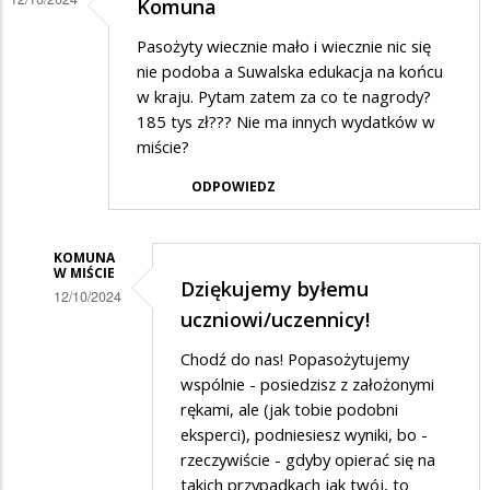
Komuna
Pasożyty wiecznie mało i wiecznie nic się
nie podoba a Suwalska edukacja na końcu
w kraju. Pytam zatem za co te nagrody?
185 tys zł??? Nie ma innych wydatków w
miście?
ODPOWIEDZ
KOMUNA
W MIŚCIE
Dziękujemy byłemu
12/10/2024
uczniowi/uczennicy!
Dodane
Chodź do nas! Popasożytujemy
przez
wspólnie - posiedzisz z założonymi
Jhfd
rękami, ale (jak tobie podobni
w
eksperci), podniesiesz wyniki, bo -
odpowiedzi
rzeczywiście - gdyby opierać się na
takich przypadkach jak twój, to
na