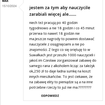
MAX
Do
15/10/2024
jestem za tym aby nauczycile
madralinskich
zarabiali więcej ale........
niech też pracują po 40 godzin
tygodniowo a nie 18 godzin i co 45 minut
przerwa to nawet 18 godzin nie
ma.Jeszcze nagrody to powinni dostawać
nauczyciele z osiągnięciami a nie po
znajomości. Z tego co się oriętuję to w
Suwałkach jest przeszło 1000 nauczycieli i
jakoś im Czesław zorganizował zabawę do
samego rana z alkoholem licząc za tależyk
ok,250 zł to daje ładna sumkę na koszt
innych mieszkańców. To jest ciekawe, że
na zabawę elity to pieniądze są a na inne
potrzebne rzeczy to już nie ma.????????
ODPOWIEDZ