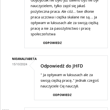
nauczycielem, tylko zajol się jakaś
pożyteczna praca. Ale cóż… twe dłonie
praca uczciwa i ciężka skalane nie są…. Ja
opływam w luksusach ale za swoją ciężką
pracę a nie za pasożytnictwo i pracę
społeczeństwa
ODPOWIEDZ
NIEANALFABETA
15/10/2024
Odpowiedź do JHFD
Dodane
" Ja opływam w luksusach ale za
przez
swoją ciężką pracę.." Jednak czegoś
JHFD
nauczyciele Cię nauczyli.
w
ODPOWIEDZ
odpowiedzi
na