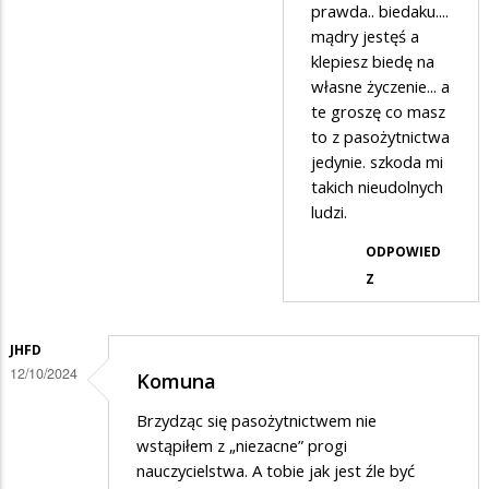
przez
prawda.. biedaku....
Pasożyt
mądry jestęś a
klepiesz biedę na
nr
własne życzenie... a
2
te groszę co masz
w
to z pasożytnictwa
odpowiedzi
jedynie. szkoda mi
takich nieudolnych
na
ludzi.
Masz
ODPOWIED
absolutną
Z
rację
Ciekawski
Lewaku
JHFD
12/10/2024
Komuna
2
Brzydząc się pasożytnictwem nie
wstąpiłem z „niezacne” progi
nauczycielstwa. A tobie jak jest źle być