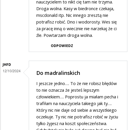
nauczycielem to nikt cię tam nie trzyma.
Droga wolna. Kasy w biedronce czekaja,
mscdonald itp. Nic innego zresztą nie
potrafisz robić. Dno i wodorosty. Wes się
za pracę inną o wiecznie nie narzekaj że ci
źle. Powtarzam droga wolna.
ODPOWIEDZ
JHFD
12/10/2024
Do madralinskich
I jeszcze jedno…. To że nie robisz błędów
to nie oznacza że jesteś lepszym
człowiekiem…. Poprostu ja miałam pecha i
trafiłam na nauczyciela takiego jak ty….
Który nic nie daje od siebie a wszystkiego
oczekuje. Ty nic nie potrafisz robić w życiu
tylko żyjesz na koszt społeczeństwa.
Gdybybtak nie było już dawno byś nie był