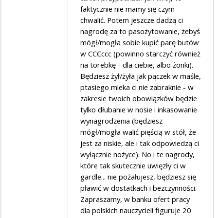
faktycznie nie mamy się czym
Komuna
chwalić. Potem jeszcze dadzą ci
nagrodę za to pasożytowanie, żebyś
mógł/mogła sobie kupić parę butów
w CCCccc (powinno starczyć również
na torebkę - dla ciebie, albo żonki).
Będziesz żył/żyła jak pączek w maśle,
ptasiego mleka ci nie zabraknie - w
zakresie twoich obowiązków będzie
tylko dłubanie w nosie i inkasowanie
wynagrodzenia (będziesz
mógł/mogła walić pięścią w stół, że
jest za niskie, ale i tak odpowiedzą ci
wyłącznie nożyce). No i te nagrody,
które tak skutecznie uwięzły ci w
gardle... nie pożałujesz, będziesz się
pławić w dostatkach i bezczynności.
Zapraszamy, w banku ofert pracy
dla polskich nauczycieli figuruje 20