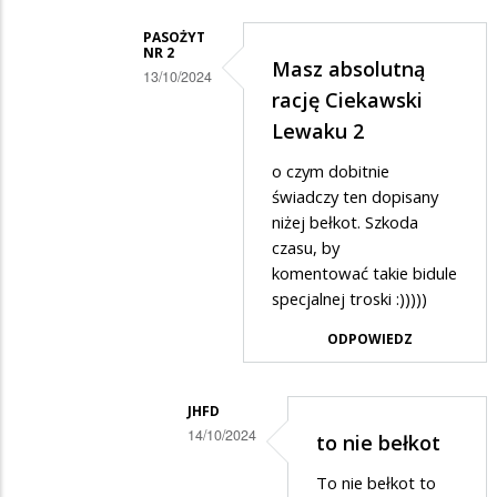
MIŚCIE
PASOŻYT
NR 2
w
Masz absolutną
13/10/2024
odpowiedzi
rację Ciekawski
Dodane
na
Lewaku 2
przez
Dziękujemy
o czym dobitnie
Ciekawski
byłemu
świadczy ten dopisany
lewak
uczniowi/uczennicy!
niżej bełkot. Szkoda
2
czasu, by
w
komentować takie bidule
specjalnej troski :)))))
odpowiedzi
na
ODPOWIEDZ
Ten
gość....
JHFD
14/10/2024
to nie bełkot
Dodane
To nie bełkot to