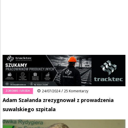
Strona główna
/
Wiadomości
/
Zdrowie i uroda
/
Ścieżka
Adam Szałanda zrezygnował z prowadzenia suwalskiego szpitala
nawigacyjna
Facebook
Pinterest
Tumblr
Reddit
Share
0
/
ZDROWIE I URODA
24/07/2024
25 Komentarzy
Adam Szałanda zrezygnował z prowadzenia
suwalskiego szpitala