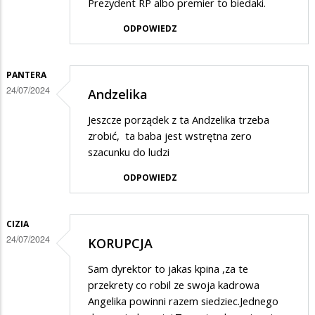
Prezydent RP albo premier to biedaki.
ODPOWIEDZ
PANTERA
24/07/2024
Andzelika
Jeszcze porządek z ta Andzelika trzeba
zrobić, ta baba jest wstrętna zero
szacunku do ludzi
ODPOWIEDZ
CIZIA
24/07/2024
KORUPCJA
Sam dyrektor to jakas kpina ,za te
przekrety co robil ze swoja kadrowa
Angelika powinni razem siedziec.Jednego