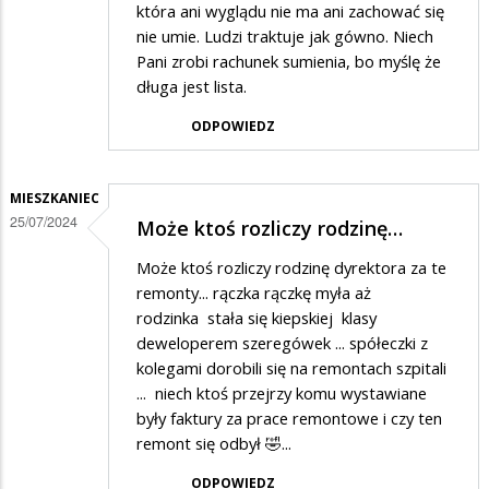
która ani wyglądu nie ma ani zachować się
nie umie. Ludzi traktuje jak gówno. Niech
Pani zrobi rachunek sumienia, bo myślę że
długa jest lista.
ODPOWIEDZ
MIESZKANIEC
25/07/2024
Może ktoś rozliczy rodzinę…
Może ktoś rozliczy rodzinę dyrektora za te
remonty... rączka rączkę myła aż
rodzinka stała się kiepskiej klasy
deweloperem szeregówek ... spółeczki z
kolegami dorobili się na remontach szpitali
... niech ktoś przejrzy komu wystawiane
były faktury za prace remontowe i czy ten
remont się odbył 🤣...
ODPOWIEDZ