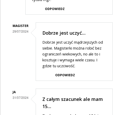
ODPOWIEDZ
MAGISTER
29/07/2024
Dobrze jest uczyć…
Dodane
Dobrze jest uczyć mądrzejszych od
przez
siebie. Magisterki można robić bez
Gosia
ograniczeń wiekowych, no ale to i
kosztuje i wymaga wiele czasu. I
w
gdzie tu uczciwość.
odpowiedzi
ODPOWIEDZ
na
Dyrektor
JA
31/07/2024
Z całym szacunek ale mam
Dodane
15…
przez