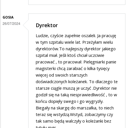
GOSIA
26/07/2024
Dyrektor
Ludzie, czyście zupełnie oszaleli. Ja pracuję
w tym szpitalu wiele lat. Przeżyłam wielu
dyrektorów.To najlepszy dyrektor jakiego
szpital miał. Jeśli ktoś chciał uczciwie
pracować , to pracował. Pielęgniarki panie
magisterki chcą zarabiać o kilka tysięcy
więcej od swoich starszych
doświadczonych koleżanek. To dlaczego te
starsze ciągle muszą je uczyć .Dyrektor nie
godził się na taką niesprawiedliwość , to w
końcu dopięły swego i go wygryzły.
Biegały na skargę do marszałka, to niech
teraz się wstydzą.Wstyd, zobaczymy czy
tak samo będą walczyły o koleżanki bez
tytułu mgr.