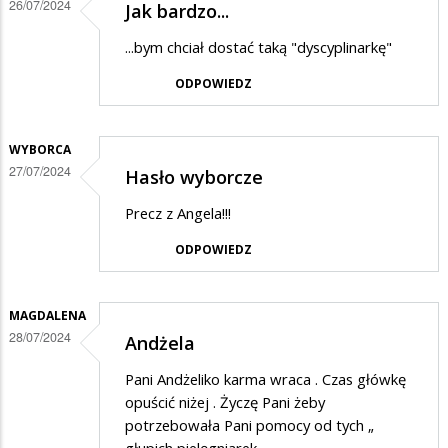
26/07/2024
Jak bardzo...
Dyrektor
...bym chciał dostać taką "dyscyplinarkę"
ODPOWIEDZ
WYBORCA
27/07/2024
Hasło wyborcze
Precz z Angela!!!
ODPOWIEDZ
MAGDALENA
28/07/2024
Andżela
Pani Andżeliko karma wraca . Czas główkę
opuścić niżej . Życzę Pani żeby
potrzebowała Pani pomocy od tych „