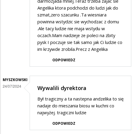
darmozjada mniej.Teraz trzeba zajac sie
Angelika ktora podchodzi do ludzi jak do
szmat,zero szacunku .Ta wiesniara
powinna wstydzic sie wychodzac z domu
.Ale tacy ludzie nie maja wstydu w
oczach.Mam nadzieje ze poleci na zbity
pysk I poczuje sie tak samo jak Ci ludzie co
im krzywde zrobila.Precz z Angelika
ODPOWIEDZ
MYSZKOWSKI
24/07/2024
Wywalili dyrektora
Był tragiczny a ta nastepna andzelika to się
nadaje do mieszania biosu w kuchni co
najwyżej. tragiczni ludzie
ODPOWIEDZ