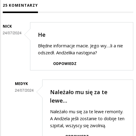
25 KOMENTARZY
NICK
24/07/2024
He
Błędne informacje macie. Jego wy….li a nie
odszedł. Andżelika następna?
ODPOWIEDZ
MEDYK
24/07/2024
Należało mu się za te
Dodane
lewe…
przez
Należało mu się za te lewe remonty.
Nick
A Andżela jeśli zostanie to dobije ten
w
szpital, wszyscy się zwolnią.
odpowiedzi