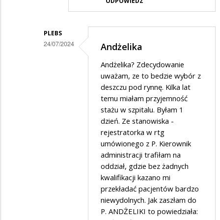
ODPOWIEDZ
na
He
PLEBS
24/07/2024
Andżelika
Dodane
Andżelika? Zdecydowanie
przez
uważam, ze to bedzie wybór z
Medyk
deszczu pod rynnę. Kilka lat
temu miałam przyjemność
w
stażu w szpitalu. Byłam 1
odpowiedzi
dzień. Ze stanowiska -
na
rejestratorka w rtg
Należało
umówionego z P. Kierownik
administracji trafiłam na
mu
oddział, gdzie bez żadnych
się
kwalifikacji kazano mi
za
przekładać pacjentów bardzo
te
niewydolnych. Jak zaszłam do
P. ANDŻELIKI to powiedziała:
lewe…