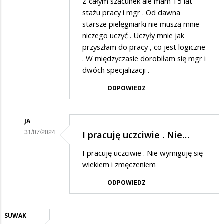
Z całym szacunek ale mam 15 lat
Gosia
stażu pracy i mgr . Od dawna
w
starsze pielęgniarki nie muszą mnie
niczego uczyć . Uczyły mnie jak
odpowiedzi
przyszłam do pracy , co jest logiczne
na
. W międzyczasie dorobiłam się mgr i
Dyrektor
dwóch specjalizacji .
ODPOWIEDZ
JA
31/07/2024
I pracuję uczciwie . Nie…
Dodane
I pracuję uczciwie . Nie wymiguję się
przez
wiekiem i zmęczeniem
Gosia
ODPOWIEDZ
w
odpowiedzi
SUWAK
na