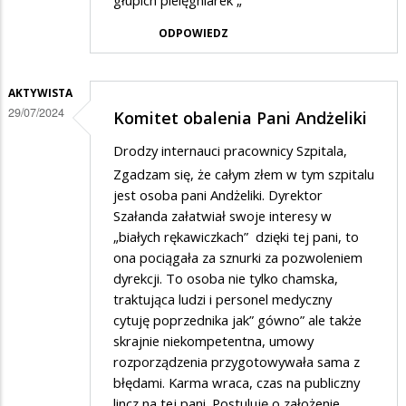
głupich pielęgniarek „
ODPOWIEDZ
AKTYWISTA
29/07/2024
Komitet obalenia Pani Andżeliki
Drodzy internauci pracownicy Szpitala,
Zgadzam się, że całym złem w tym szpitalu
jest osoba pani Andżeliki. Dyrektor
Szałanda załatwiał swoje interesy w
„białych rękawiczkach” dzięki tej pani, to
ona pociągała za sznurki za pozwoleniem
dyrekcji. To osoba nie tylko chamska,
traktująca ludzi i personel medyczny
cytuję poprzednika jak” gówno” ale także
skrajnie niekompetentna, umowy
rozporządzenia przygotowywała sama z
błędami. Karma wraca, czas na publiczny
lincz na tej pani. Postuluję o założenie