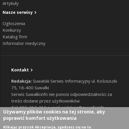
Artykuły
Nasze serwisy
Ogłoszenia
Konkursy
Katalog firm
Informator medyczny
Kontakt
Redakcja:
Suwalski Serwis Informacyjny ul. Kościuszki
75, 16-400 Suwałki
Serwis Suwalki.info nie ponosi odpowiedzialności za
treści dodane przez użytkowników
Tel: 885-212-212 e-mail:
redakcja@suwalki.info
,
Używamy plików cookies na tej stronie, aby
reklama@suwalki.info
poprawić komfort użytkowania
RODO
|
Cookies
Zaloguj
Klikając przycisk Akceptacja, zgadzasz się na to.