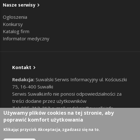
Nasze serwisy
Ogłoszenia
Konkursy
Katalog firm
Informator medyczny
Kontakt
Redakcja:
Suwalski Serwis Informacyjny ul. Kościuszki
75, 16-400 Suwałki
Serwis Suwalki.info nie ponosi odpowiedzialności za
treści dodane przez użytkowników
Tel: 885-212-212 e-mail:
redakcja@suwalki.info
,
Używamy plików cookies na tej stronie, aby
reklama@suwalki.info
poprawić komfort użytkowania
RODO
|
Cookies
Zaloguj
Klikając przycisk Akceptacja, zgadzasz się na to.
User account menu