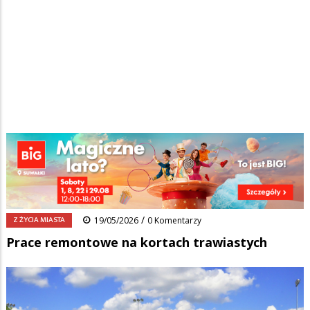
Strona główna
/
Wiadomości
/
Z życia miasta
/
Ścieżka
Prace remontowe na kortach trawiastych
nawigacyjna
Facebook
Pinterest
Tumblr
Reddit
Share
0
/
Z ŻYCIA MIASTA
19/05/2026
0 Komentarzy
Prace remontowe na kortach trawiastych