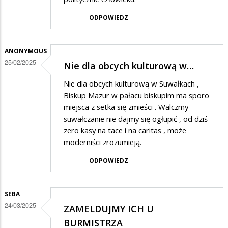
ODPOWIEDZ
ANONYMOUS
25/02/2025
Nie dla obcych kulturową w…
Nie dla obcych kulturową w Suwałkach ,
Biskup Mazur w pałacu biskupim ma sporo
miejsca z setka się zmieści . Walczmy
suwałczanie nie dajmy się ogłupić , od dziś
zero kasy na tace i na caritas , może
moderniści zrozumieją.
ODPOWIEDZ
SEBA
24/03/2025
ZAMELDUJMY ICH U
BURMISTRZA