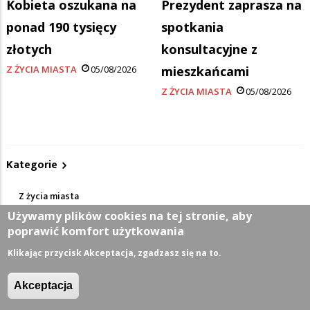
Kobieta oszukana na
Prezydent zaprasza na
ponad 190 tysięcy
spotkania
złotych
konsultacyjne z
Z ŻYCIA MIASTA
05/08/2026
mieszkańcami
Z ŻYCIA MIASTA
05/08/2026
Kategorie
Z życia miasta
Używamy plików cookies na tej stronie, aby
poprawić komfort użytkowania
Sport
Klikając przycisk Akceptacja, zgadzasz się na to.
Kultura
Akceptacja
Wiadomości z regionu