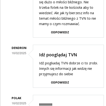
suweren
się dużo o miłości bliźniego. Nie
trzeba fotek na tle kościoła aby to
w
wiedzieć. Ale jak ty bierzesz info na
odpowiedzi
temat miłości bliźniego z TVN to nie
na
mamy o czym rozmawiać.
Cóż....
ODPOWIEDZ
DENDRON
16/02/2025
Idź pooglądaj TVN
Dodane
Idź pogkadaj TVN dobrze ci to zrobi.
przez
Innych się informacji jak widzę nie
suweren
przyjmujesz do siebie
w
ODPOWIEDZ
odpowiedzi
na
POLAK
Cóż....
16/02/2025
!!!!!!!!!!!!!!