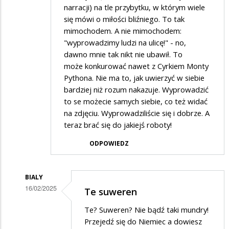
narracji) na tle przybytku, w którym wiele
się mówi o miłości bliźniego. To tak
mimochodem. A nie mimochodem:
"wyprowadzimy ludzi na ulicę!" - no,
dawno mnie tak nikt nie ubawił. To
może konkurować nawet z Cyrkiem Monty
Pythona. Nie ma to, jak uwierzyć w siebie
bardziej niż rozum nakazuje. Wyprowadzić
to se możecie samych siebie, co też widać
na zdjęciu. Wyprowadziliście się i dobrze. A
teraz brać się do jakiejś roboty!
ODPOWIEDZ
BIALY
16/02/2025
Te suweren
Dodane
Te? Suweren? Nie bądź taki mundry!
przez
Przejedź się do Niemiec a dowiesz