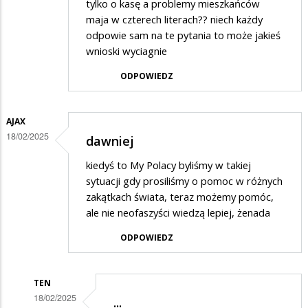
tylko o kasę a problemy mieszkańców
maja w czterech literach?? niech każdy
odpowie sam na te pytania to może jakieś
wnioski wyciagnie
ODPOWIEDZ
AJAX
18/02/2025
dawniej
kiedyś to My Polacy byliśmy w takiej
sytuacji gdy prosiliśmy o pomoc w różnych
zakątkach świata, teraz możemy pomóc,
ale nie neofaszyści wiedzą lepiej, żenada
ODPOWIEDZ
TEN
18/02/2025
...