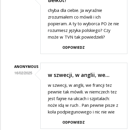
Dodane
chyba dla ciebie. Ja wyraźnie
przez
zrozumiałem co mówili i ich
Jony
popieram. A ty to wyborca PO że nie
rozumiesz języka polskiego? Czy
w
może w TVN tak powiedzieli?
odpowiedzi
ODPOWIEDZ
na
Bełkot
ANONYMOUS
16/02/2025
w szwecji, w anglii, we…
Dodane
w szwecji, w anglii, we francji tez
przez
pewnie tak mówili. w niemczech tez
Jony
jest fajnie na ulicach i szpitalach:
noże idą w ruch . Pan pewnie pisze z
w
koła podpiegunowego i nic nie wie
odpowiedzi
ODPOWIEDZ
na