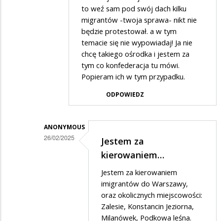
to weź sam pod swój dach kilku
odpowiedzi
migrantów -twoja sprawa- nikt nie
na
będzie protestował. a w tym
Nie
temacie się nie wypowiadaj! Ja nie
chcę takiego ośrodka i jestem za
wiedzą
tym co konfederacja tu mówi.
o
Popieram ich w tym przypadku.
co
ODPOWIEDZ
chodzi
ale
drą
ANONYMOUS
26/02/2025
Jestem za
mordy
Dodane
kierowaniem…
i
przez
straszą
Jestem za kierowaniem
.
imigrantów do Warszawy,
w
oraz okolicznych miejscowości:
Zalesie, Konstancin Jeziorna,
odpowiedzi
Milanówek, Podkowa leśna.