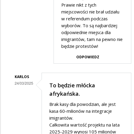
na
Prawie nikt z tych
szacunek
miejscowości nie brał udziału
w referendum podczas
wyborów. To są najbardziej
odpowiednie miejsca dla
imigrantów, tam na pewno nie
będzie protestów!
ODPOWIEDZ
KARLOS
24/03/2025
To będzie młócka
Dodane
afrykańska.
przez
Brak kasy dla powodzian, ale jest
Adrian1
kasa 60-milionów na integracje
w
imigrantów.
Całkowita wartość projektu na lata
odpowiedzi
2025-2029 wynosi 105 milionów