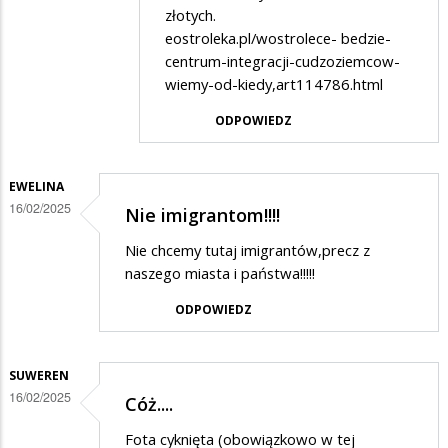
na
złotych.
Nie
eostroleka.pl/wostrolece- bedzie-
wiedzą
centrum-integracji-cudzoziemcow-
wiemy-od-kiedy,art114786.html
o
co
ODPOWIEDZ
chodzi
ale
EWELINA
drą
16/02/2025
Nie imigrantom!!!!
mordy
Nie chcemy tutaj imigrantów,precz z
i
naszego miasta i państwa!!!!!
straszą
ODPOWIEDZ
SUWEREN
16/02/2025
Cóż....
Fota cyknięta (obowiązkowo w tej