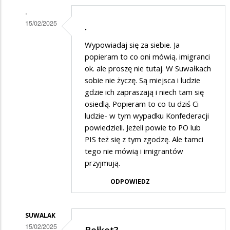
.
15/02/2025
.
Dodane
Wypowiadaj się za siebie. Ja
przez
popieram to co oni mówią. imigranci
Jony
ok. ale proszę nie tutaj. W Suwałkach
sobie nie życzę. Są miejsca i ludzie
w
gdzie ich zapraszają i niech tam się
odpowiedzi
osiedlą. Popieram to co tu dziś Ci
na
ludzie- w tym wypadku Konfederacji
Bełkot
powiedzieli. Jeżeli powie to PO lub
PIS też się z tym zgodzę. Ale tamci
tego nie mówią i imigrantów
przyjmują.
ODPOWIEDZ
SUWALAK
15/02/2025
Bełkot?