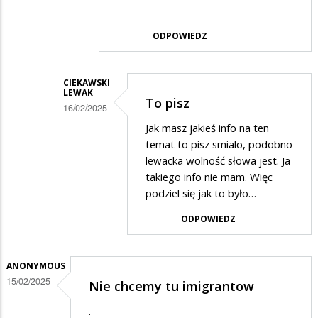
odpowiedzi
na
ODPOWIEDZ
prawdac
CIEKAWSKI
LEWAK
To pisz
16/02/2025
Dodane
Jak masz jakieś info na ten
temat to pisz smialo, podobno
przez
lewacka wolność słowa jest. Ja
Alfons
takiego info nie mam. Więc
Gangsta…
podziel się jak to było…
w
ODPOWIEDZ
odpowiedzi
na
ANONYMOUS
...
15/02/2025
Nie chcemy tu imigrantow
.