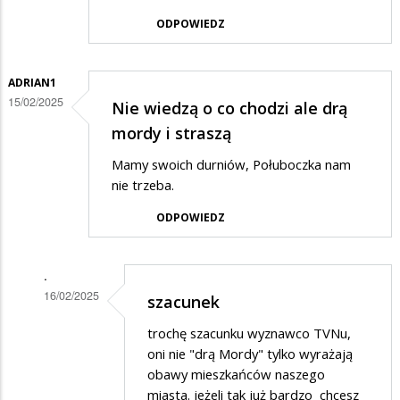
ODPOWIEDZ
ADRIAN1
15/02/2025
Nie wiedzą o co chodzi ale drą
mordy i straszą
Mamy swoich durniów, Połuboczka nam
nie trzeba.
ODPOWIEDZ
.
16/02/2025
szacunek
Dodane
trochę szacunku wyznawco TVNu,
przez
oni nie "drą Mordy" tylko wyrażają
Adrian1
obawy mieszkańców naszego
miasta. jeżeli tak już bardzo chcesz
w