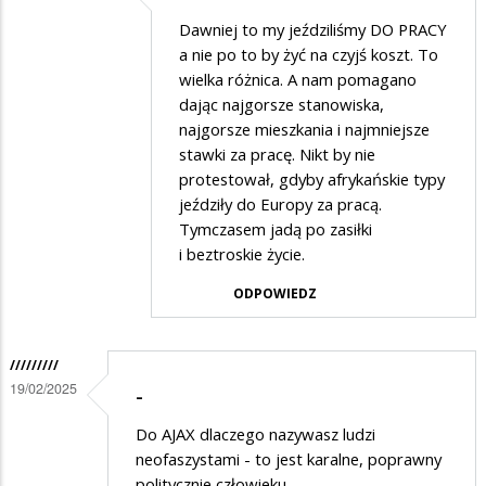
Dodane
Dawniej to my jeździliśmy DO PRACY
przez
a nie po to by żyć na czyjś koszt. To
Ajax
wielka różnica. A nam pomagano
dając najgorsze stanowiska,
w
najgorsze mieszkania i najmniejsze
odpowiedzi
stawki za pracę. Nikt by nie
na
protestował, gdyby afrykańskie typy
dawniej
jeździły do Europy za pracą.
Tymczasem jadą po zasiłki
i beztroskie życie.
ODPOWIEDZ
/////////
19/02/2025
-
Do AJAX dlaczego nazywasz ludzi
neofaszystami - to jest karalne, poprawny
politycznie człowieku.