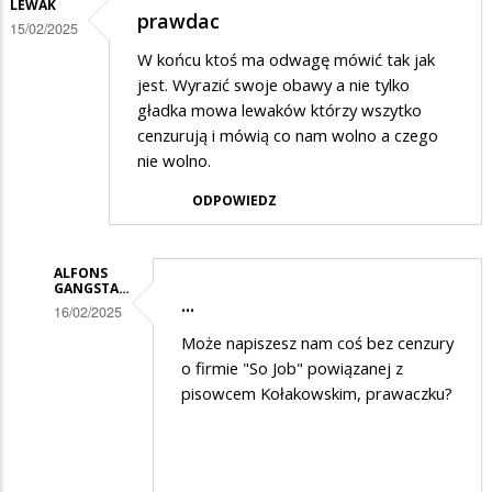
LEWAK
prawdac
15/02/2025
W końcu ktoś ma odwagę mówić tak jak
jest. Wyrazić swoje obawy a nie tylko
gładka mowa lewaków którzy wszytko
cenzurują i mówią co nam wolno a czego
nie wolno.
ODPOWIEDZ
ALFONS
GANGSTA…
...
16/02/2025
Dodane
Może napiszesz nam coś bez cenzury
o firmie "So Job" powiązanej z
przez
pisowcem Kołakowskim, prawaczku?
Ciekawski
Lewak
w