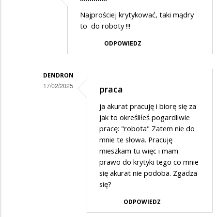
Dodane
Najprościej krytykować, taki mądry
przez
to do roboty !!!
suweren
ODPOWIEDZ
w
odpowiedzi
DENDRON
na
17/02/2025
praca
Cóż....
Dodane
ja akurat pracuję i biorę się za
przez
jak to określiłeś pogardliwie
POLAK
pracę: "robota" Zatem nie do
mnie te słowa. Pracuję
w
mieszkam tu więc i mam
odpowiedzi
prawo do krytyki tego co mnie
na
się akurat nie podoba. Zgadza
!!!!!!!!!!!!!!
się?
ODPOWIEDZ