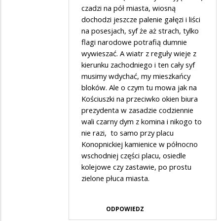
osiedla
czadzi na pół miasta, wiosną
dochodzi jeszcze palenie gałęzi i liści
w
na posesjach, syf że aż strach, tylko
odpowiedzi
flagi narodowe potrafią dumnie
na
wywieszać. A wiatr z reguły wieje z
smród
kierunku zachodniego i ten cały syf
musimy wdychać, my mieszkańcy
na
bloków. Ale o czym tu mowa jak na
Skłodowskiej
Kościuszki na przeciwko okien biura
/
prezydenta w zasadzie codziennie
Plater
wali czarny dym z komina i nikogo to
nie razi, to samo przy placu
Konopnickiej kamienice w północno
wschodniej części placu, osiedle
kolejowe czy zastawie, po prostu
zielone płuca miasta.
ODPOWIEDZ