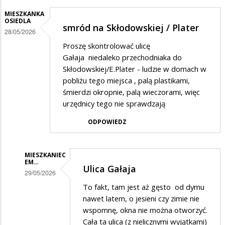
MIESZKANKA
OSIEDLA
smród na Skłodowskiej / Plater
28/05/2026
Proszę skontrolować ulicę
Gałaja niedaleko przechodniaka do
Skłodowskiej/E.Plater - ludzie w domach w
pobliżu tego miejsca , palą plastikami,
śmierdzi okropnie, palą wieczorami, więc
urzędnicy tego nie sprawdzają
ODPOWIEDZ
MIESZKANIEC
EM…
Ulica Gałaja
29/05/2026
Dodane
To fakt, tam jest aż gęsto od dymu
nawet latem, o jesieni czy zimie nie
przez
wspomnę, okna nie można otworzyć.
mieszkanka
Cała ta ulica (z nielicznymi wyjątkami)