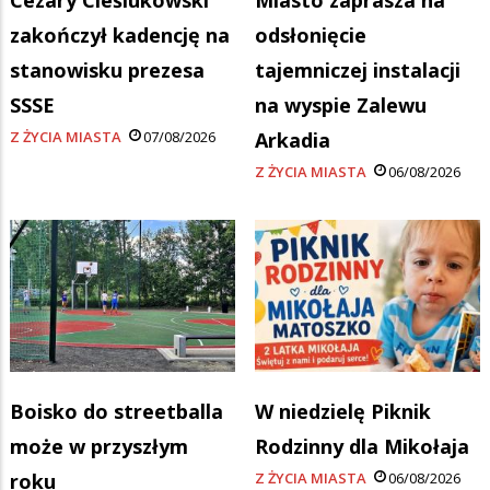
Cezary Cieślukowski
Miasto zaprasza na
zakończył kadencję na
odsłonięcie
stanowisku prezesa
tajemniczej instalacji
SSSE
na wyspie Zalewu
Z ŻYCIA MIASTA
07/08/2026
Arkadia
Z ŻYCIA MIASTA
06/08/2026
Boisko do streetballa
W niedzielę Piknik
może w przyszłym
Rodzinny dla Mikołaja
roku
Z ŻYCIA MIASTA
06/08/2026