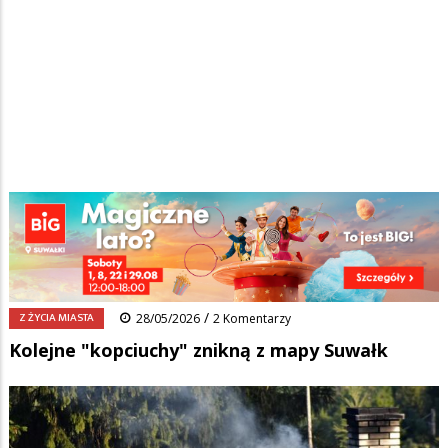
Strona główna
/
Wiadomości
/
Z życia miasta
/
Ścieżka
Kolejne "kopciuchy" znikną z mapy Suwałk
nawigacyjna
Facebook
Pinterest
Tumblr
Reddit
Share
0
/
Z ŻYCIA MIASTA
28/05/2026
2 Komentarzy
Kolejne "kopciuchy" znikną z mapy Suwałk