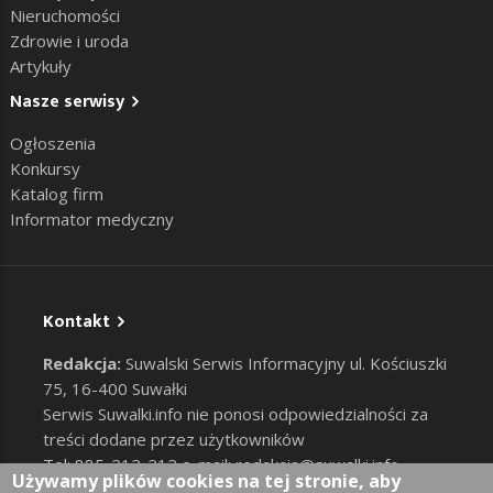
Nieruchomości
Zdrowie i uroda
Artykuły
Nasze serwisy
Ogłoszenia
Konkursy
Katalog firm
Informator medyczny
Kontakt
Redakcja:
Suwalski Serwis Informacyjny ul. Kościuszki
75, 16-400 Suwałki
Serwis Suwalki.info nie ponosi odpowiedzialności za
treści dodane przez użytkowników
Tel: 885-212-212 e-mail:
redakcja@suwalki.info
,
Używamy plików cookies na tej stronie, aby
reklama@suwalki.info