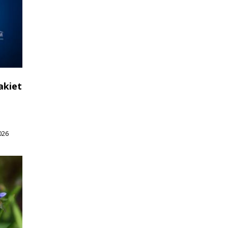
akiet
026