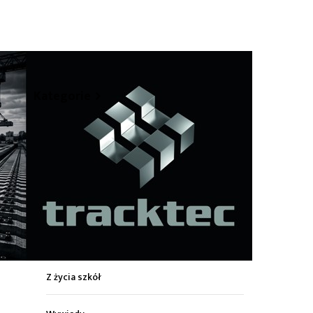
hare
Kategorie
Z życia miasta
Sport
Kultura
Wiadomości z regionu
Z życia szkół