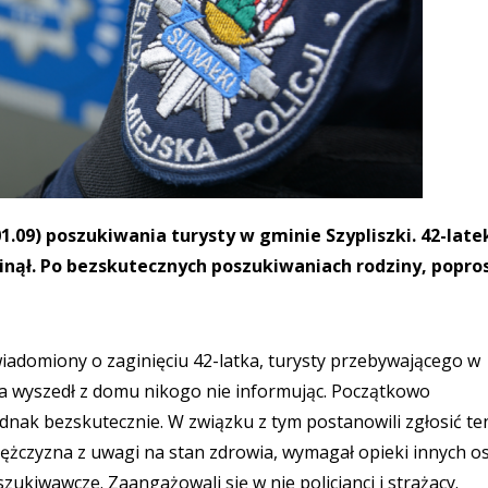
1.09) poszukiwania turysty w gminie Szypliszki. 42-late
nął. Po bezskutecznych poszukiwaniach rodziny, poprosi
iadomiony o zaginięciu 42-latka, turysty przebywającego w
yzna wyszedł z domu nikogo nie informując. Początkowo
dnak bezskutecznie. W związku z tym postanowili zgłosić te
mężczyzna z uwagi na stan zdrowia, wymagał opieki innych o
ukiwawcze. Zaangażowali się w nie policjanci i strażacy.