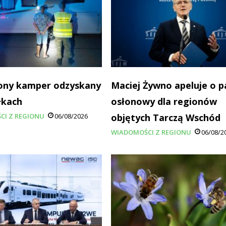
ony kamper odzyskany
Maciej Żywno apeluje o p
łkach
osłonowy dla regionów
CI Z REGIONU
06/08/2026
objętych Tarczą Wschód
WIADOMOŚCI Z REGIONU
06/08/2