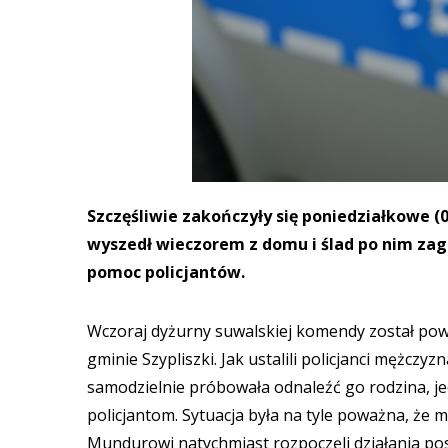
Szczęśliwie zakończyły się poniedziałkowe (0
wyszedł wieczorem z domu i ślad po nim zagi
pomoc policjantów.
Wczoraj dyżurny suwalskiej komendy został pow
gminie Szypliszki. Jak ustalili policjanci mężcz
samodzielnie próbowała odnaleźć go rodzina, je
policjantom. Sytuacja była na tyle poważna, że 
Mundurowi natychmiast rozpoczęli działania posz