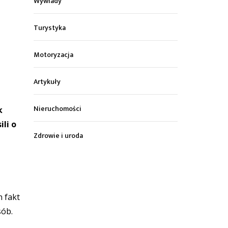
Wywiady
Turystyka
Motoryzacja
Artykuły
Nieruchomości
k
li o
Zdrowie i uroda
n fakt
sób.