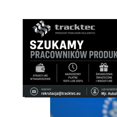
Strona główna
/
Wiadomości
/
Wiadomości z regionu
/
Ud
Ścieżka
nawigacyjna
/
WIADOMOŚCI Z REGIONU
02/09/2025
0 Komentarzy
Udało się odnaleźć zaginionego turystę