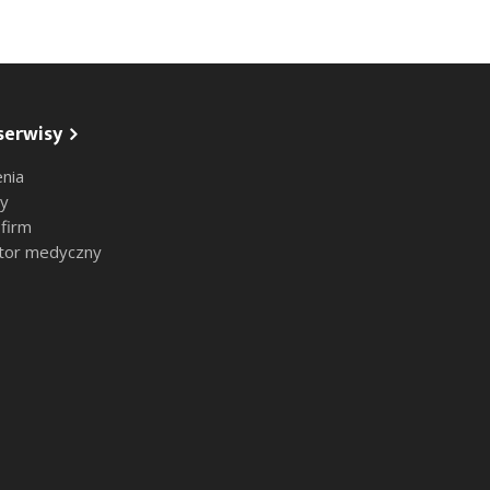
serwisy
nia
sy
 firm
tor medyczny