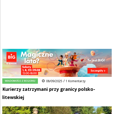
Strona główna
/
Wiadomości
/
Wiadomości z regionu
/
Ścieżka
Kurierzy zatrzymani przy granicy polsko-litewskiej
nawigacyjna
Facebook
Pinterest
Tumblr
Reddit
Share
0
/
WIADOMOŚCI Z REGIONU
08/09/2025
1 Komentarzy
Kurierzy zatrzymani przy granicy polsko-
litewskiej