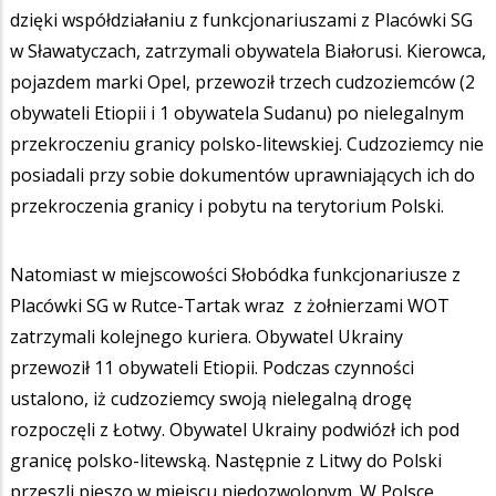
dzięki współdziałaniu z funkcjonariuszami z Placówki SG
w Sławatyczach, zatrzymali obywatela Białorusi. Kierowca,
pojazdem marki Opel, przewoził trzech cudzoziemców (2
obywateli Etiopii i 1 obywatela Sudanu) po nielegalnym
przekroczeniu granicy polsko-litewskiej. Cudzoziemcy nie
posiadali przy sobie dokumentów uprawniających ich do
przekroczenia granicy i pobytu na terytorium Polski.
Natomiast w miejscowości Słobódka funkcjonariusze z
Placówki SG w Rutce-Tartak wraz z żołnierzami WOT
zatrzymali kolejnego kuriera. Obywatel Ukrainy
przewoził 11 obywateli Etiopii. Podczas czynności
ustalono, iż cudzoziemcy swoją nielegalną drogę
rozpoczęli z Łotwy. Obywatel Ukrainy podwiózł ich pod
granicę polsko-litewską. Następnie z Litwy do Polski
przeszli pieszo w miejscu niedozwolonym. W Polsce