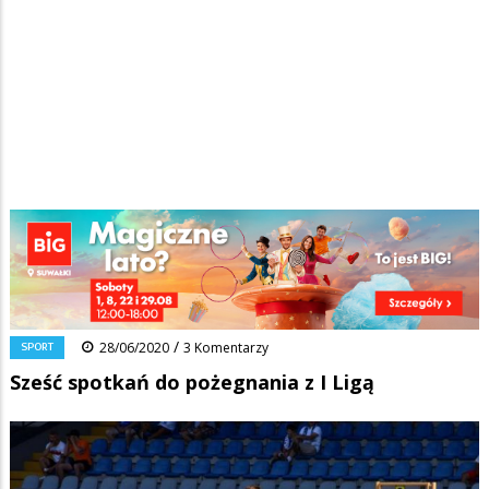
Strona główna
/
Wiadomości
/
Sport
/
Ścieżka
Sześć spotkań do pożegnania z I Ligą
nawigacyjna
Facebook
Pinterest
Tumblr
Reddit
Share
0
/
SPORT
28/06/2020
3 Komentarzy
Sześć spotkań do pożegnania z I Ligą