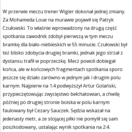
W przerwie meczu trener Wigier dokonał jednej zmiany.
Za Mohameda Loue na murawie pojawił się Patryk
Czułowski. To właśnie wprowadzony na drugą część
spotkania zawodnik zdobył pierwszą w tym meczu
bramkę dla biało-niebieskich w 55 minucie. Czułowski był
też blisko zdobycia drugiej bramki, jednak jego strzał z
dystansu trafił w poprzeczkę. Mecz powoli dobiegał
końca, ale w końcowych fragmentach spotkania sporo
jeszcze się działo zarówno w jednym jak i drugim polu
karnym. Najpierw na 1:4 podwyższył Artur Golański,
przypieczętowując zwycięstwo bełchatowian, a chwilę
później po drugiej stronie boiska w polu karnym
faulowany był Cezary Sauczek. Sędzia wskazał na
jedenasty metr, a ze stojącej piłki nie pomylił się sam
poszkodowany, ustalając wynik spotkania na 2:4.