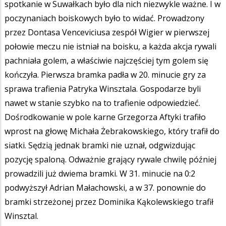
spotkanie w Suwałkach było dla nich niezwykle ważne. I w
poczynaniach boiskowych było to widać. Prowadzony
przez Dontasa Venceviciusa zespół Wigier w pierwszej
połowie meczu nie istniał na boisku, a każda akcja rywali
pachniała golem, a właściwie najczęściej tym golem się
kończyła. Pierwsza bramka padła w 20. minucie gry za
sprawa trafienia Patryka Winsztala. Gospodarze byli
nawet w stanie szybko na to trafienie odpowiedzieć.
Dośrodkowanie w pole karne Grzegorza Aftyki trafiło
wprost na głowę Michała Żebrakowskiego, który trafił do
siatki. Sędzią jednak bramki nie uznał, odgwizdując
pozycję spaloną. Odważnie grający rywale chwilę później
prowadzili już dwiema bramki. W 31. minucie na 0:2
podwyższył Adrian Małachowski, a w 37. ponownie do
bramki strzeżonej przez Dominika Kąkolewskiego trafił
Winsztal.