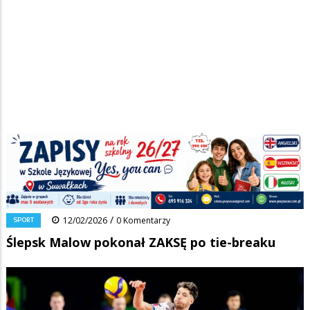
Strona główna
/
Wiadomości
/
Sport
/
Ścieżka
Ślepsk Malow pokonał ZAKSĘ po tie-breaku
nawigacyjna
Facebook
Pinterest
Tumblr
Reddit
Share
0
/
SPORT
12/02/2026
0 Komentarzy
Ślepsk Malow pokonał ZAKSĘ po tie-breaku