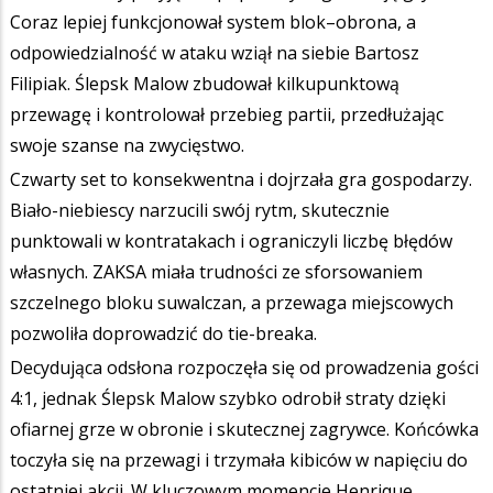
Coraz lepiej funkcjonował system blok–obrona, a
odpowiedzialność w ataku wziął na siebie Bartosz
Filipiak. Ślepsk Malow zbudował kilkupunktową
przewagę i kontrolował przebieg partii, przedłużając
swoje szanse na zwycięstwo.
Czwarty set to konsekwentna i dojrzała gra gospodarzy.
Biało-niebiescy narzucili swój rytm, skutecznie
punktowali w kontratakach i ograniczyli liczbę błędów
własnych. ZAKSA miała trudności ze sforsowaniem
szczelnego bloku suwalczan, a przewaga miejscowych
pozwoliła doprowadzić do tie-breaka.
Decydująca odsłona rozpoczęła się od prowadzenia gości
4:1, jednak Ślepsk Malow szybko odrobił straty dzięki
ofiarnej grze w obronie i skutecznej zagrywce. Końcówka
toczyła się na przewagi i trzymała kibiców w napięciu do
ostatniej akcji. W kluczowym momencie Henrique