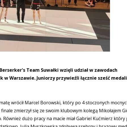
i Berserker's Team Suwałki wzięli udział w zawodach
k w Warszawie. Juniorzy przywieźli łącznie sześć medali
matę wrócił Marcel Borowski, który po 4 stoczonych mocny
 finale zmierzył się ze swoim klubowym kolegą Mikołajem G
 Również dużo pracy na macie miał Gabriel Kućmierz który 
datkowo, Julia Myszkowska zdobywa srebrny i brązowy med