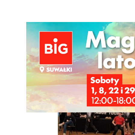
Strona główna
/
Wiadomości
/
Sport
/
Medale Berserker'
Ścieżka
nawigacyjna
/
SPORT
02/02/2026
0 Komentarzy
Medale Berserker's Team Suwałki w Wa