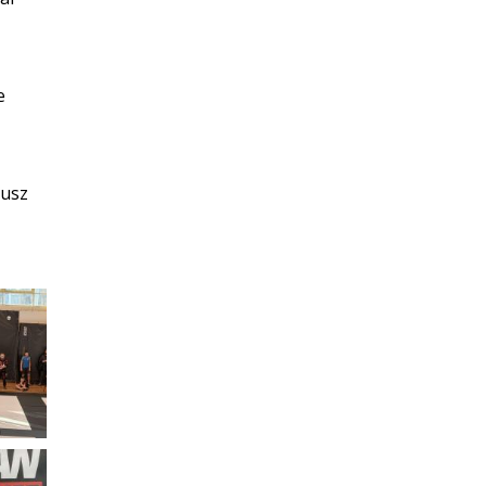
e
iusz