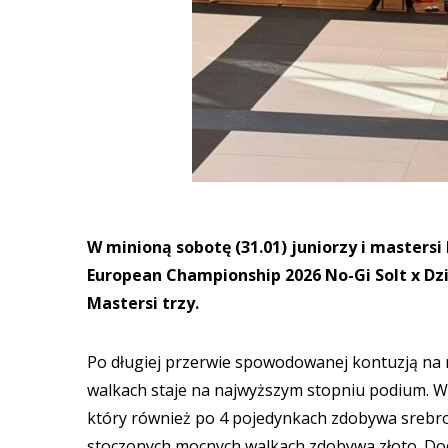
W minioną sobotę (31.01) juniorzy i masters
European Championship 2026 No-Gi Solt x Dzi
Mastersi trzy.
Po długiej przerwie spowodowanej kontuzją na 
walkach staje na najwyższym stopniu podium. W
który również po 4 pojedynkach zdobywa srebro.
stoczonych mocnych walkach zdobywa złoto. Do