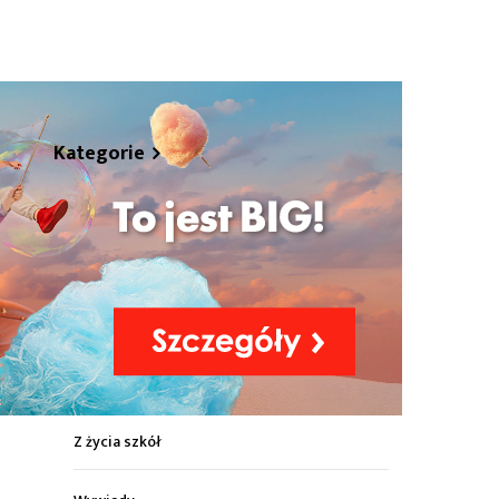
hare
Kategorie
Z życia miasta
Sport
Kultura
Wiadomości z regionu
Z życia szkół