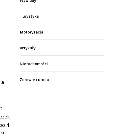
Wywiady
Turystyka
Motoryzacja
Artykuły
Nieruchomości
Zdrowie i uroda
 a
ch
iezek
po 4
al