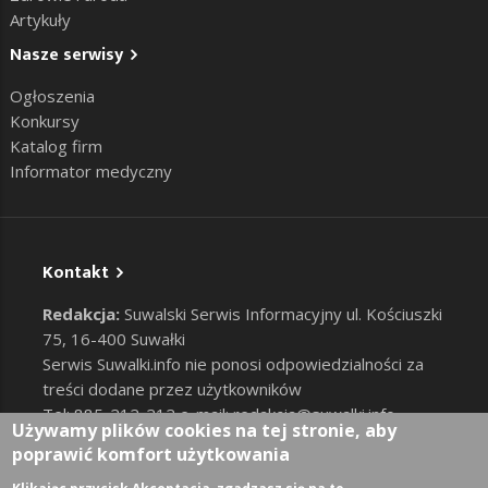
Artykuły
Nasze serwisy
Ogłoszenia
Konkursy
Katalog firm
Informator medyczny
Kontakt
Redakcja:
Suwalski Serwis Informacyjny ul. Kościuszki
75, 16-400 Suwałki
Serwis Suwalki.info nie ponosi odpowiedzialności za
treści dodane przez użytkowników
Tel: 885-212-212 e-mail:
redakcja@suwalki.info
,
Używamy plików cookies na tej stronie, aby
reklama@suwalki.info
poprawić komfort użytkowania
RODO
|
Cookies