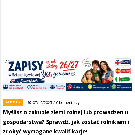
Strona główna
/
Wiadomości
/
Artykuły
/
Ścieżka
Myślisz o zakupie ziemi rolnej lub prowadzeniu gospodarstwa?
Sprawdź, jak zostać rolnikiem i zdobyć wymagane kwalifikacje!
nawigacyjna
Facebook
Pinterest
Tumblr
Reddit
Share
0
/
ARTYKUŁY
07/10/2025
0 Komentarzy
Myślisz o zakupie ziemi rolnej lub prowadzeniu
gospodarstwa? Sprawdź, jak zostać rolnikiem i
zdobyć wymagane kwalifikacje!