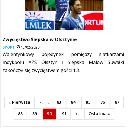
Zwycięstwo Ślepska w Olsztynie
SPORT
15/02/2020
Walentynkowy pojedynek pomiędzy siatkarzami
Indykpolu AZS Olsztyn i Ślepska Malow Suwałki
zakończył się zwycięstwem gości 1:3.
Pierwsza
« Pierwsza
Poprzednia
‹‹
Page
83
Page
84
Page
85
Page
86
Page
87
…
Stronicowanie
strona
strona
Page
88
Page
89
Bieżąca
90
Page
91
Następna
››
Ostatnia
Ostatnia »
strona
strona
strona