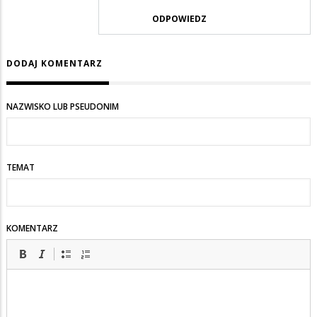
odpowiedzi
ODPOWIEDZ
na
a
na
DODAJ KOMENTARZ
wschodzie
bez
NAZWISKO LUB PSEUDONIM
zmian
TEMAT
KOMENTARZ