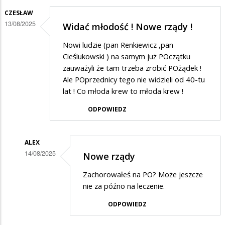
CZESŁAW
13/08/2025
Widać młodość ! Nowe rządy !
Nowi ludzie (pan Renkiewicz ,pan
Cieślukowski ) na samym już POczątku
zauważyli że tam trzeba zrobić POżądek !
Ale POprzednicy tego nie widzieli od 40-tu
lat ! Co młoda krew to młoda krew !
ODPOWIEDZ
ALEX
14/08/2025
Nowe rządy
Dodane
Zachorowałeś na PO? Może jeszcze
przez
nie za późno na leczenie.
Czesław
ODPOWIEDZ
w