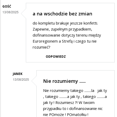
odpowiedzi
GOŚĆ
na
13/08/2025
a na wschodzie bez zmian
Widać
młodość
do kompletu brakuje jeszcze konfetti.
Zapewne, zupełnym przypadkiem,
!
dofinansowanie dotyczy terenu między
Nowe
Euroregionem a Strefą i czego tu nie
rządy
rozumieć?
!
ODPOWIEDZ
JANEK
13/08/2025
Nie rozumiemy ......
Dodane
Nie rozumiemy takiego .........la jak ty
przez
, takiego ..........a jak ty , takiego ..........a
Gość
jak ty ! Rozumiesz ?! W twoim
przypadku to i dofinansowanie nic
w
nie POmoże ! POmatołku !