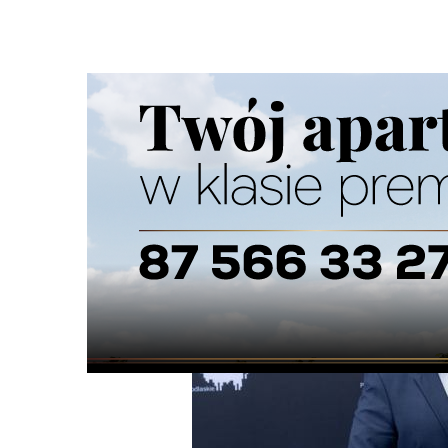
Strona główna
/
Wiadomości
/
Z życia miasta
/
Suwałki up
Ścieżka
nawigacyjna
/
Z ŻYCIA MIASTA
13/08/2025
5 Komentarzy
Suwałki uporządkują zdegradowany ter