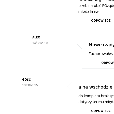
trzeba zrobić POżąde
młoda krew !
ODPOWIEDZ
ALEX
14/08/2025
Nowe rząd
Dodane
Zachorowałeś n
przez
ODPOW
Czesław
w
odpowiedzi
GOŚĆ
13/08/2025
a na wschodzie
na
Widać
do kompletu brakuje
młodość
dotyczy terenu międz
!
ODPOWIEDZ