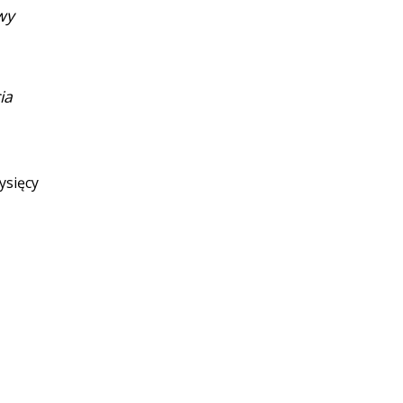
wy
ia
ysięcy