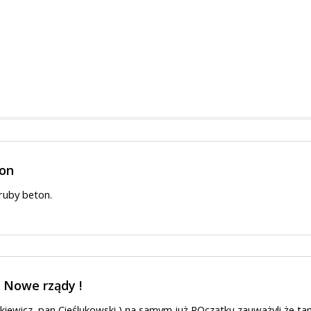
ton
ruby beton.
 Nowe rządy !
kiewicz ,pan Cieślukowski ) na samym już POczątku zauważyli że t