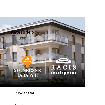
hare
Kategorie
Z życia miasta
Sport
Kultura
Wiadomości z regionu
Z życia szkół