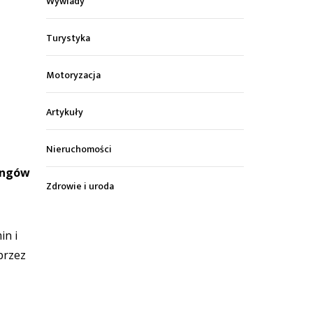
Wywiady
Turystyka
Motoryzacja
Artykuły
Nieruchomości
kingów
Zdrowie i uroda
in i
przez