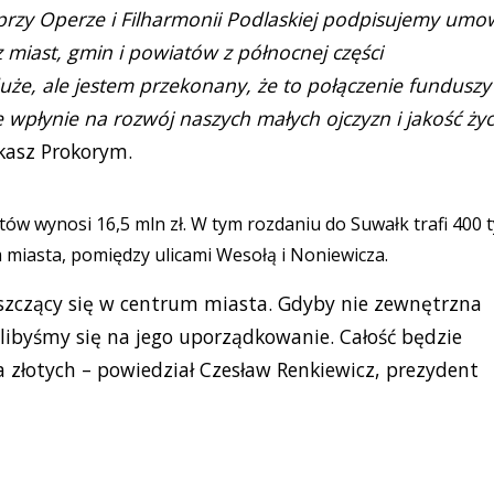
 przy Operze i Filharmonii Podlaskiej podpisujemy umo
z miast, gmin i powiatów z północnej części
że, ale jestem przekonany, że to połączenie funduszy
wpłynie na rozwój naszych małych ojczyzn i jakość życ
kasz Prokorym.
w wynosi 16,5 mln zł. W tym rozdaniu do Suwałk trafi 400 t
 miasta, pomiędzy ulicami Wesołą i Noniewicza.
szczący się w centrum miasta. Gdyby nie zewnętrzna
byśmy się na jego uporządkowanie. Całość będzie
a złotych – powiedział Czesław Renkiewicz, prezydent