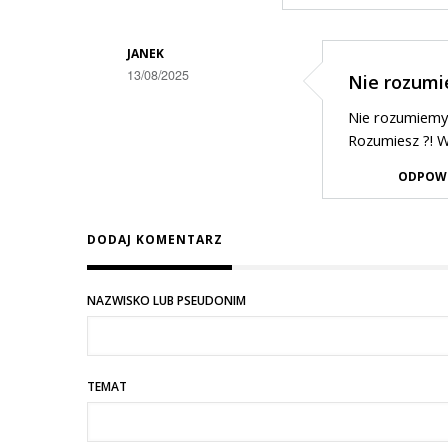
Nowe
rządy
JANEK
!
13/08/2025
Nie rozumiem
Dodane
Nie rozumiemy taki
przez
Rozumiesz ?! W
Gość
ODPOW
w
odpowiedzi
DODAJ KOMENTARZ
na
a
NAZWISKO LUB PSEUDONIM
na
wschodzie
bez
TEMAT
zmian