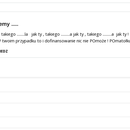
y ......
ego .........la jak ty , takiego ..........a jak ty , takiego ..........a jak ty !
 twoim przypadku to i dofinansowanie nic nie POmoże ! POmatołku
IEDZ