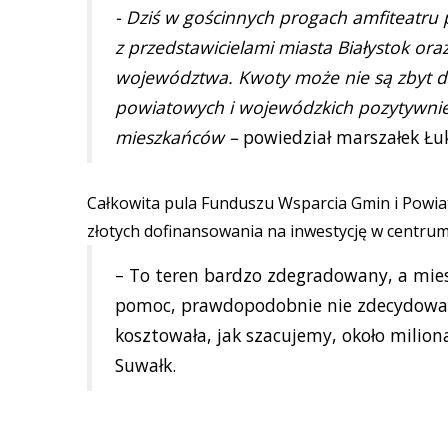
- Dziś w gościnnych progach amfiteatru
z przedstawicielami miasta Białystok ora
województwa. Kwoty może nie są zbyt du
powiatowych i wojewódzkich pozytywnie 
mieszkańców –
powiedział marszałek Łu
Całkowita pula Funduszu Wsparcia Gmin i Powiató
złotych dofinansowania na inwestycję w centrum
– To teren bardzo zdegradowany, a mie
pomoc, prawdopodobnie nie zdecydowali
kosztowała, jak szacujemy, około milion
Suwałk.