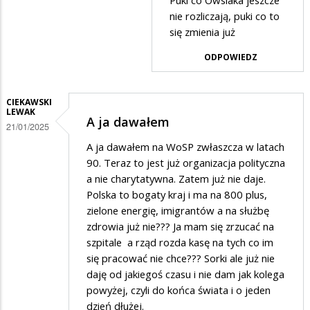
zdrowotne
Puki
nie rozliczają, puki co to
a
w
się zmienia już
owsiak
odpowiedzi
ODPOWIEDZ
na
Puki
CIEKAWSKI
LEWAK
A ja dawałem
21/01/2025
A ja dawałem na WoSP zwłaszcza w latach
90. Teraz to jest już organizacja polityczna
a nie charytatywna. Zatem już nie daje.
Polska to bogaty kraj i ma na 800 plus,
zielone energię, imigrantów a na służbę
zdrowia już nie??? Ja mam się zrzucać na
szpitale a rząd rozda kasę na tych co im
się pracować nie chce??? Sorki ale już nie
daję od jakiegoś czasu i nie dam jak kolega
powyżej, czyli do końca świata i o jeden
dzień dłużej.