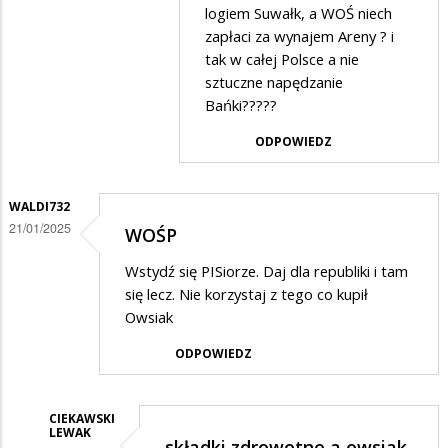
przez
logiem Suwałk, a WOŚ niech
Waldi732
zapłaci za wynajem Areny ? i
tak w całej Polsce a nie
w
sztuczne napędzanie
odpowiedzi
Bańki?????
na
ODPOWIEDZ
WOŚP
WALDI732
21/01/2025
WOŚP
Wstydź się PISiorze. Daj dla republiki i tam
się lecz. Nie korzystaj z tego co kupił
Owsiak
ODPOWIEDZ
CIEKAWSKI
LEWAK
składki zdrowotne a owsiak