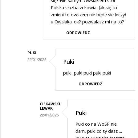
się? Nie samym Owsiakiem stoi
Polska służba zdrowia. Jak się to
zmieni to owszem nie będe się leczył
u Owsiaka. ok? pozwalasz mi na to?
ODPOWIEDZ
PUKI
22/01/2025
Puki
Dodane
puki, puki puki puki puki
przez
ODPOWIEDZ
Ciekawski
Lewak
w
CIEKAWSKI
LEWAK
Puki
odpowiedzi
22/01/2025
na
Dodane
Puki co na WoSP nie
składki
dam, puki co ty dasz….
przez
Puki co Owsiaka jeszcze