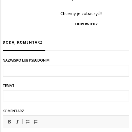
zł
Anonymous
wydaja
w
Chcemy je zobaczyć!!!
na
odpowiedzi
ODPOWIEDZ
sprzet
na
medyczny
Tylko
DODAJ KOMENTARZ
a
te
nie
282
NAZWISKO LUB PSEUDONIM
na
mln
wyplaty
zł
wydaja
TEMAT
na
sprzet
medyczny
KOMENTARZ
a
nie