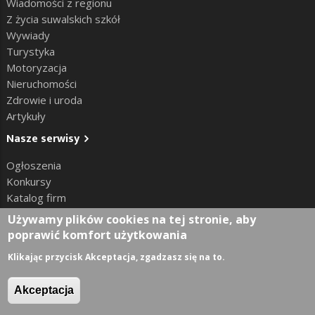
Wiadomości z regionu
Z życia suwalskich szkół
Wywiady
Turystyka
Motoryzacja
Nieruchomości
Zdrowie i uroda
Artykuły
Nasze serwisy
Ogłoszenia
Konkursy
Katalog firm
Informator medyczny
Używamy plików cookies na tej stronie, aby
poprawić komfort użytkowania
Klikając przycisk Akceptacja, zgadzasz się na to.
Kontakt
Akceptacja
Redakcja:
Suwalski Serwis Informacyjny ul. Kościuszki