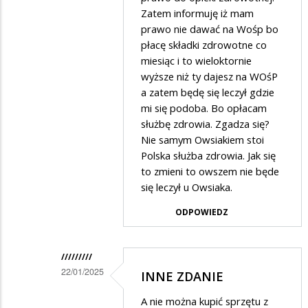
Zatem informuję iż mam
prawo nie dawać na Wośp bo
płacę składki zdrowotne co
miesiąc i to wieloktornie
wyższe niż ty dajesz na WOśP
a zatem będę się leczył gdzie
mi się podoba. Bo opłacam
służbę zdrowia. Zgadza się?
Nie samym Owsiakiem stoi
Polska służba zdrowia. Jak się
to zmieni to owszem nie będe
się leczył u Owsiaka.
ODPOWIEDZ
/////////
22/01/2025
INNE ZDANIE
Dodane
A nie można kupić sprzętu z