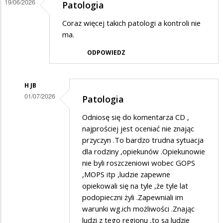
19/06/2026
Patologia
Coraz więcej takich patologi a kontroli nie
ma.
ODPOWIEDZ
H JB
01/07/2026
Patologia
Dodane
Odniosę się do komentarza CD ,
przez
najprościej jest oceniać nie znając
CD
przyczyn .To bardzo trudna sytuacja
dla rodziny ,opiekunów .Opiekunowie
w
nie byli roszczeniowi wobec GOPS
odpowiedzi
,MOPS itp ,ludzie zapewne
na
opiekowali się na tyle ,że tyle lat
Patologia
podopieczni żyli .Zapewniali im
warunki wg.ich możliwości .Znając
ludzi z tego regionu ,to są ludzie