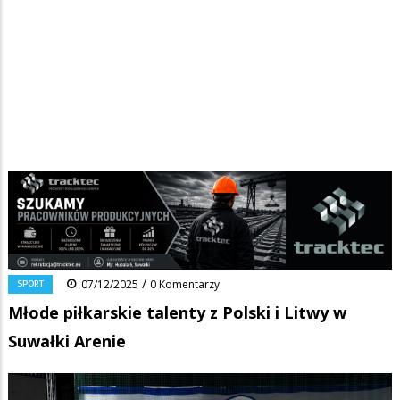
Strona główna
/
Wiadomości
/
Sport
/
Ścieżka
Młode piłkarskie talenty z Polski i Litwy w Suwałki Arenie
nawigacyjna
Facebook
Pinterest
Tumblr
Reddit
Share
0
/
SPORT
07/12/2025
0 Komentarzy
Młode piłkarskie talenty z Polski i Litwy w
Suwałki Arenie