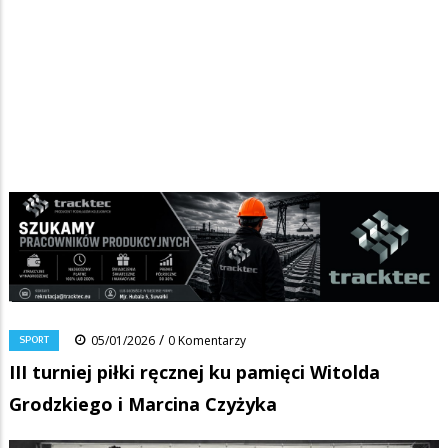
Strona główna
/
Wiadomości
/
Sport
/
Ścieżka
III turniej piłki ręcznej ku pamięci Witolda Grodzkiego i Marcina
Czyżyka
nawigacyjna
Facebook
Pinterest
Tumblr
Reddit
Share
0
/
SPORT
05/01/2026
0 Komentarzy
III turniej piłki ręcznej ku pamięci Witolda
Grodzkiego i Marcina Czyżyka