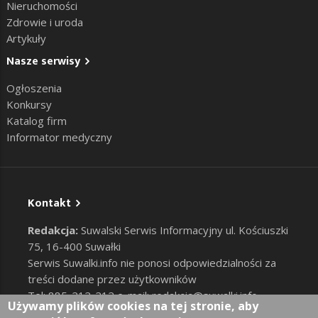
Nieruchomości
Zdrowie i uroda
Artykuły
Nasze serwisy
Ogłoszenia
Konkursy
Katalog firm
Informator medyczny
Kontakt
Redakcja:
Suwalski Serwis Informacyjny ul. Kościuszki
75, 16-400 Suwałki
Serwis Suwalki.info nie ponosi odpowiedzialności za
treści dodane przez użytkowników
Tel: 885-212-212 e-mail:
redakcja@suwalki.info
,
Używamy plików cookies na tej stronie, aby
reklama@suwalki.info