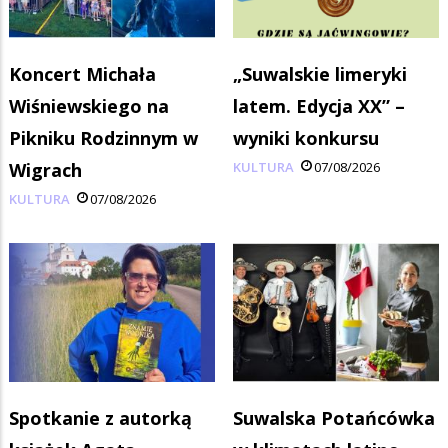
Koncert Michała
„Suwalskie limeryki
Wiśniewskiego na
latem. Edycja XX” –
Pikniku Rodzinnym w
wyniki konkursu
Wigrach
KULTURA
07/08/2026
KULTURA
07/08/2026
Spotkanie z autorką
Suwalska Potańcówka