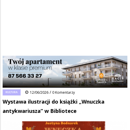
Strona główna
/
Wiadomości
/
Kultura
/
Ścieżka
Wystawa ilustracji do książki „Wnuczka antykwariusza” w Bibliotece
nawigacyjna
Facebook
Pinterest
Tumblr
Reddit
Share
0
/
KULTURA
12/06/2026
0 Komentarzy
Wystawa ilustracji do książki „Wnuczka
antykwariusza” w Bibliotece