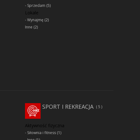
Sprzedam
(5)
Lokale
Wynajmę
(2)
Inne
(2)
SPORT I REKREACJA
5
Aktywność fizyczna
Siłownia i fitness
(1)
Inne
(1)