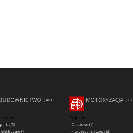
BUDOWNICTWO
MOTORYZACJA
42
7
udowlane
Pojazdy
oparką
(3)
Osobowe
(1)
e elektryczne
(1)
Przyczepy i naczepy
(2)