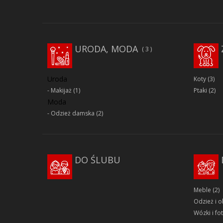
URODA, MODA
3
Uroda
Koty
(3)
Makijaż
(1)
Ptaki
(2)
Moda
Odzież damska
(2)
DO ŚLUBU
Meble
(2)
Odzież i 
Wózki i fot