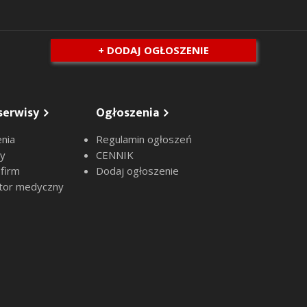
+ DODAJ OGŁOSZENIE
serwisy
Ogłoszenia
nia
Regulamin ogłoszeń
sy
CENNIK
 firm
Dodaj ogłoszenie
tor medyczny