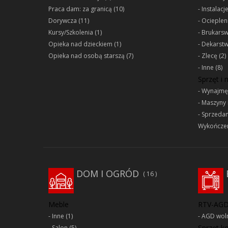
Praca dam: za granicą
(10)
Instalacj
Dorywcza
(11)
Ociepleni
Kursy/Szkolenia
(1)
Brukars
Opieka nad dzieckiem
(1)
Dekarst
Opieka nad osobą starszą
(7)
Zlecę
(2)
Inne
(8)
Sprzęt i
Wynajmę
Maszyny 
Sprzeda
Wykończen
DOM I OGRÓD
16
Meble
RTV-AG
Inne
(1)
AGD woln
Sprzęt 
Salon
(5)