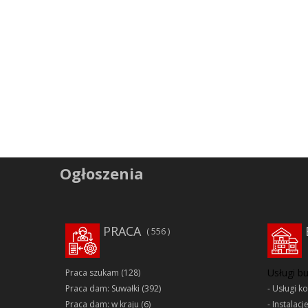
Ogłoszenia
PRACA
556
Usługi b
Praca szukam
(128)
Praca dam: Suwałki
(392)
Usługi k
Praca dam: w kraju
(6)
Instalacj