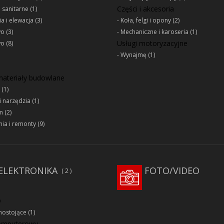
Części i akcesoria
e sanitarne
(1)
a i elewacja
(3)
Koła, felgi i opony
(2)
wo
(3)
Mechaniczne i karoseria
(1)
Usługi motoryzacyjne
wo
(8)
Wynajmę
(1)
 materiały budowlane
(1)
i narzędzia
(1)
m
(2)
ia i remonty
(9)
ELEKTRONIKA
FOTO/VIDEO
2
D
ostojące
(1)
komputerowy