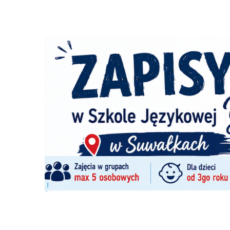
Szukana fraza w ogłoszeniach
nie odszukano ogłoszenia z podana frazą