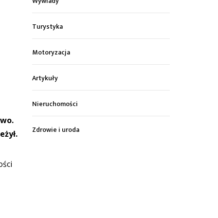
Wywiady
Turystyka
Motoryzacja
Artykuły
Nieruchomości
owo.
Zdrowie i uroda
eżył.
ości