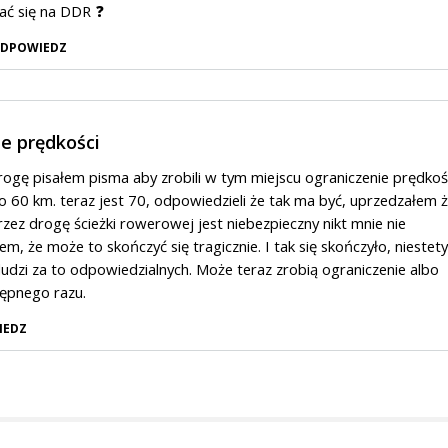
ać się na DDR ❓
DPOWIEDZ
e prędkości
rogę pisałem pisma aby zrobili w tym miejscu ograniczenie prędkoś
o 60 km. teraz jest 70, odpowiedzieli że tak ma być, uprzedzałem 
rzez drogę ścieżki rowerowej jest niebezpieczny nikt mnie nie
em, że może to skończyć się tragicznie. I tak się skończyło, niestety
ludzi za to odpowiedzialnych. Może teraz zrobią ograniczenie albo
tępnego razu.
IEDZ