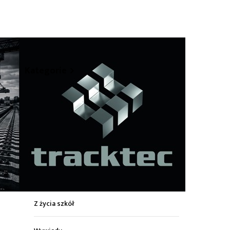
hare
Kategorie
Z życia miasta
Sport
Kultura
Wiadomości z regionu
Z życia szkół