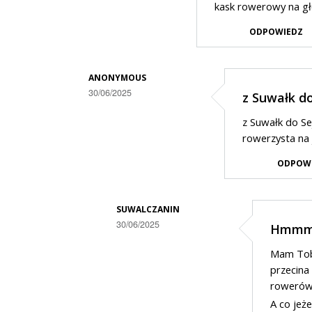
kask rowerowy na g
ODPOWIEDZ
ANONYMOUS
30/06/2025
z Suwałk do
Dodane
z Suwałk do Se
przez
rowerzysta na 
Police
ODPOW
w
odpowiedzi
SUWALCZANIN
na
30/06/2025
Hmmm.
Bezpieczeństwo
Dodane
kamizelki
Mam Tobi
przez
przecina
odblaskowe
Anonymous
roweró
A co jeż
w