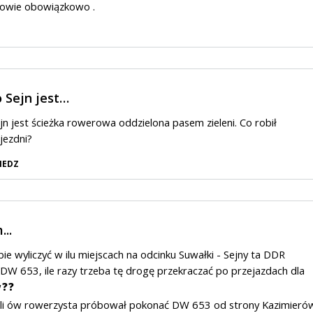
łowie obowiązkowo .
 Sejn jest…
jn jest ścieżka rowerowa oddzielona pasem zieleni. Co robił
jezdni?
IEDZ
..
e wyliczyć w ilu miejscach na odcinku Suwałki - Sejny ta DDR
 DW 653, ile razy trzeba tę drogę przekraczać po przejazdach dla
w❓❓
eli ów rowerzysta próbował pokonać DW 653 od strony Kazimieró