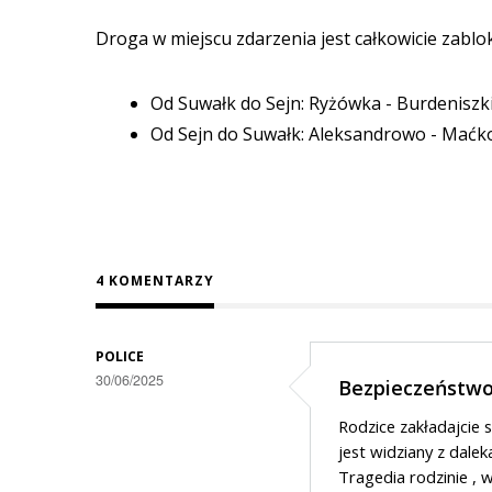
Droga w miejscu zdarzenia jest całkowicie zab
Od Suwałk do Sejn: Ryżówka - Burdenis
Od Sejn do Suwałk: Aleksandrowo - Maćk
4 KOMENTARZY
POLICE
30/06/2025
Bezpieczeństwo
Rodzice zakładajcie
jest widziany z dalek
Tragedia rodzinie , w