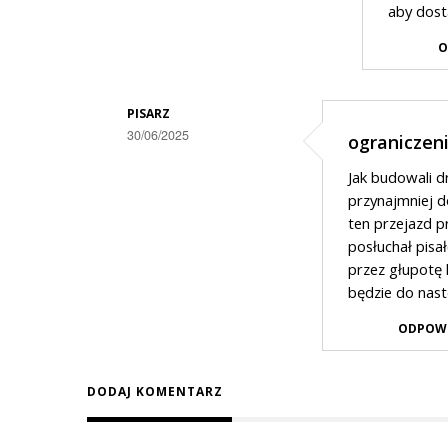
aby dost
odpowiedzi
na
O
z
Suwałk
PISARZ
do
30/06/2025
ograniczeni
Dodane
Sejn
Jak budowali d
przez
jest…
przynajmniej d
Police
ten przejazd p
posłuchał pisał
w
przez głupotę 
odpowiedzi
będzie do nas
na
ODPOW
Bezpieczeństwo
kamizelki
DODAJ KOMENTARZ
odblaskowe