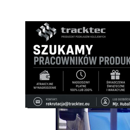
Strona główna
/
Wiadomości
/
Motoryzacja
/
Wypadek na t
Ścieżka
nawigacyjna
/
MOTORYZACJA
30/06/2025
4 Komentarzy
Wypadek na trasie Suwałki-Sejny. Nie ż