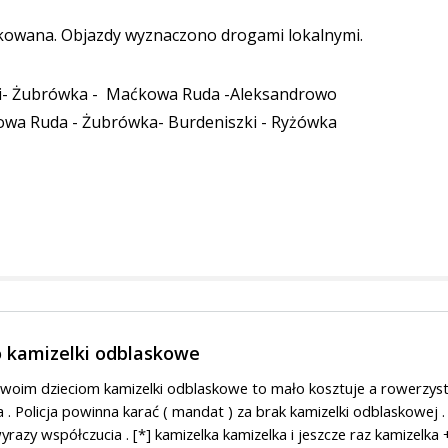
lokowana. Objazdy wyznaczono drogami lokalnymi.
zki- Żubrówka - Maćkowa Ruda -Aleksandrowo
owa Ruda - Żubrówka- Burdeniszki - Ryżówka
 kamizelki odblaskowe
 swoim dzieciom kamizelki odblaskowe to mało kosztuje a rowerzys
a . Policja powinna karać ( mandat ) za brak kamizelki odblaskowej .
yrazy współczucia . [*] kamizelka kamizelka i jeszcze raz kamizelka 