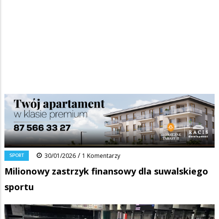
Strona główna
/
Wiadomości
/
Sport
/
Ścieżka
Milionowy zastrzyk finansowy dla suwalskiego sportu
nawigacyjna
Facebook
Pinterest
Tumblr
Reddit
Share
0
/
SPORT
30/01/2026
1 Komentarzy
Milionowy zastrzyk finansowy dla suwalskiego
sportu