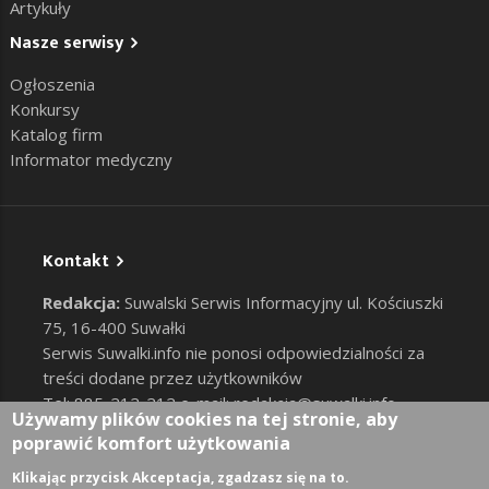
Artykuły
Nasze serwisy
Ogłoszenia
Konkursy
Katalog firm
Informator medyczny
Kontakt
Redakcja:
Suwalski Serwis Informacyjny ul. Kościuszki
75, 16-400 Suwałki
Serwis Suwalki.info nie ponosi odpowiedzialności za
treści dodane przez użytkowników
Tel: 885-212-212 e-mail:
redakcja@suwalki.info
,
Używamy plików cookies na tej stronie, aby
reklama@suwalki.info
poprawić komfort użytkowania
RODO
|
Cookies
Zaloguj
Klikając przycisk Akceptacja, zgadzasz się na to.
User account menu